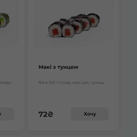
Макі з тунцем
авокадо
Вага: 123 г Склад: норі, рис, тунець
72
₴
у
Хочу