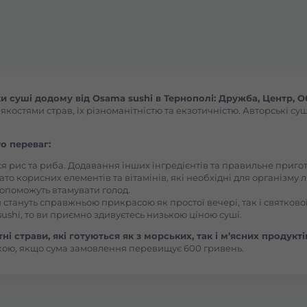
Броди
Буча
Вараш
суші додому від Osama sushi в Тернополі: Дружба, Центр, Об
остями страв, їх різноманітністю та екзотичністю. Авторські суш
Васильків Ринок 1Травня
о переваг:
Васильків Центр Соборна
ся рис та риба. Додавання інших інгредієнтів та правильне приг
ато корисних елементів та вітамінів, які необхідні для організму 
, допоможуть втамувати голод.
 стануть справжньою прикрасою як простої вечері, так і святкової
Вишгород
ushi, то ви приємно здивуєтесь низькою ціною суші.
і страви, які готуються як з морських, так і м’ясних продукті
Вишневе
кою, якщо сума замовлення перевищує 600 гривень.
Вінницькі Хутори Чехова