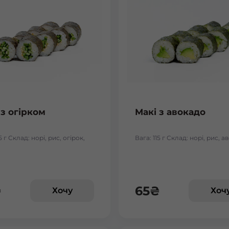
 з огірком
Макі з авокадо
5 г Склад: норі, рис, огірок,
Вага: 115 г Склад: норі, рис, 
₴
65
₴
Хочу
Хоч