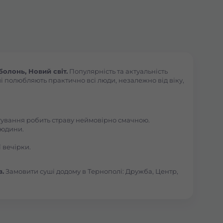
олонь, Новий світ.
Популярність та актуальність
і полюбляють практично всі люди, незалежно від віку,
отування робить страву неймовірно смачною.
людини.
 вечірки.
в.
Замовити суші додому в Тернополі: Дружба, Центр,