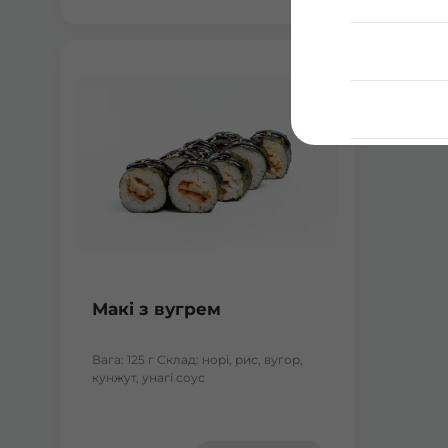
Макі з вугрем
Вага: 125 г Склад: норі, рис, вугор,
кунжут, унагі соус