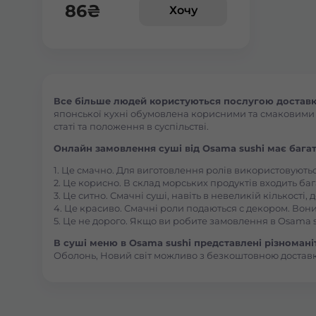
86
₴
Хочу
Все більше людей користуються послугою доставки 
японської кухні обумовлена корисними та смаковими як
статі та положення в суспільстві.
Онлайн замовлення суші від Osama sushi має багат
1. Це смачно. Для виготовлення ролів використовують
2. Це корисно. В склад морських продуктів входить баг
3. Це ситно. Смачні суші, навіть в невеликій кількості
4. Це красиво. Смачні роли подаються с декором. Вони
5. Це не дорого. Якщо ви робите замовлення в Osama s
В суші меню в Osama sushi представлені різноманітн
Оболонь, Новий світ можливо з безкоштовною достав