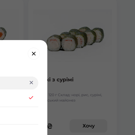
Макі з сурімі
лосось
Вага: 120 г Склад: норі, рис, сурімі,
японський майонез
65
₴
у
Хочу