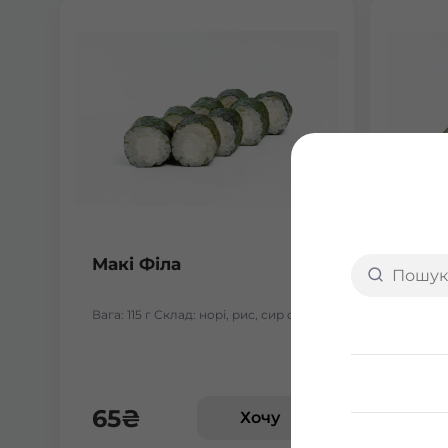
Макі Філа
Макі
Вага: 115 г Склад: норі, рис, сир філа
Вага: 1
65
₴
67
Хочу