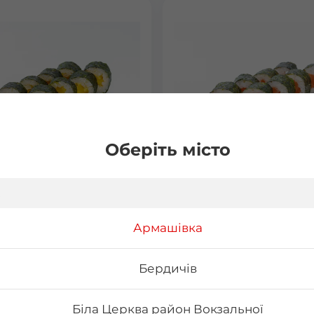
Оберіть місто
 з манго
Макі з лососем
15 г Склад: норі, рис, манго
Вага: 120 г Склад: норі, рис, 
Армашівка
філе
Бердичів
₴
76
₴
Хочу
Хоч
Біла Церква район Вокзальної