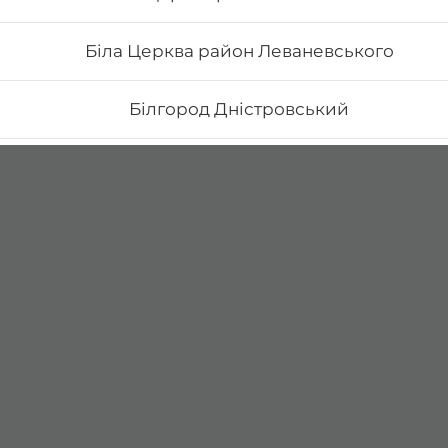
Біла Церква район Леваневського
Білгород Дністровський
Бориспіль Головатого
Бориспіль Робітнича
Боярка (Київська область)
Бровари Бульвар Незалежності Масив
Бровари Торгмаш Москаленка