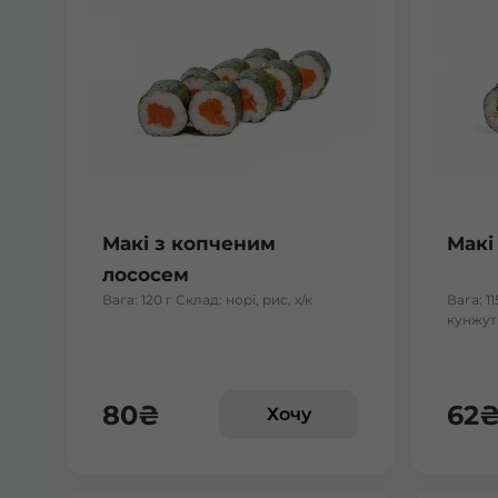
Макі з копченим
Макі
лососем
Вага: 120 г Склад: норі, рис, х/к
Вага: 11
кунжут
80
₴
62
Хочу