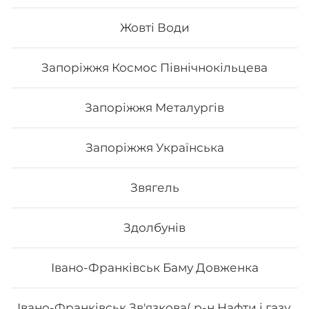
Жовті Води
25
₴
Хочу
Запоріжжя Космос Північнокільцева
Запоріжжя Металургів
Запоріжжя Українська
Звягель
Здолбунів
Івано-Франківськ Баму Довженка
Кола 0.5 л
Івано-Франківськ Зв'язкова( р-н Нафти і газу,
0.5 л