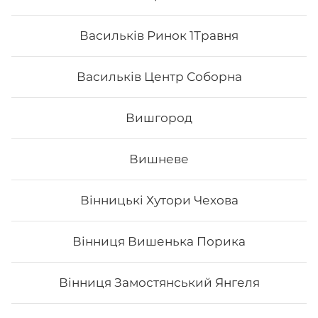
Васильків Ринок 1Травня
Васильків Центр Соборна
Вишгород
Вишневе
Напій Sprite
Вінницькі Хутори Чехова
0,33 л
Вінниця Вишенька Порика
Вінниця Замостянський Янгеля
33
₴
Хочу