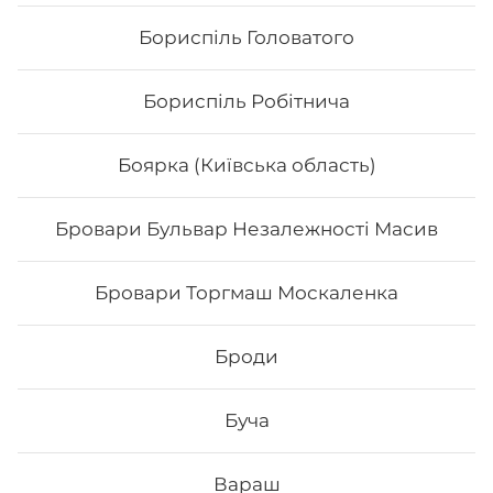
Бориспіль Головатого
Бориспіль Робітнича
Боярка (Київська область)
Бровари Бульвар Незалежності Масив
Холодний чай «Fuze tea”
Бровари Торгмаш Москаленка
Холодний чай “Fuze tea” 0.5 л.
Броди
40
₴
Хочу
Буча
Вараш