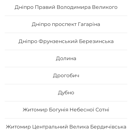
33
₴
Хочу
Дніпро Правий Володимира Великого
Дніпро проспект Гагаріна
Дніпро Фрунзенський Березинська
Долина
Дрогобич
Дубно
Вода мінеральна
Житомир Богунія Небесної Сотні
Вода мінеральна, газована/негазована 0.5 л.
Житомир Центральний Велика Бердичівська