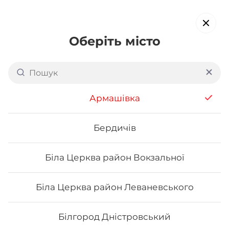
Оберіть місто
Доставка суші в
Трускавці
обирайте страви, які вам подобаються про все інше ми
Армашівка
подбаємо
Бердичів
Акція тижня
Сети
Роли від шефа
Біла Церква район Вокзальної
Напої
Біла Церква район Леваневського
Білгород Дністровський