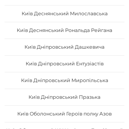
Вода негазована та сильногазована
Київ Деснянський Милославська
0.5 л
Київ Деснянський Рональда Рейгана
Київ Дніпровський Дашкевича
25
₴
Хочу
Київ Дніпровський Ентузіастів
Київ Дніпровський Миропільська
Київ Дніпровський Празька
Київ Оболонський Героїв полку Азов