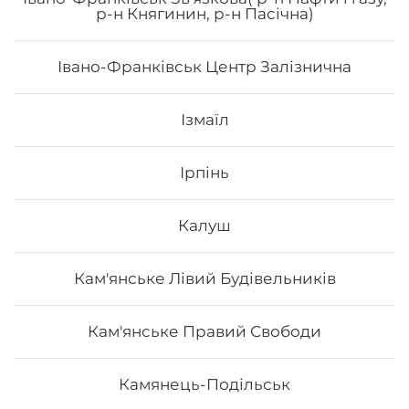
р-н Княгинин, р-н Пасічна)
Івано-Франківськ Центр Залізнична
35
₴
Хочу
Ізмаїл
Ірпінь
Калуш
Кам'янське Лівий Будівельників
Кам'янське Правий Свободи
Камянець-Подільськ
Сік Cappy