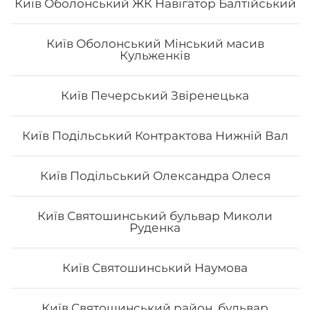
Київ Оболонський ЖК Навігатор Балтійський
Київ Оболонський Мінський масив
Кульженків
Кола 0.75 л
0.75 л.
Київ Печерський Звіренецька
Київ Подільський Контрактова Нижній Вал
45
₴
Хочу
Київ Подільський Олександра Олеся
Київ Святошинський бульвар Миколи
Руденка
Все більше людей користуються послугою
доставки суші додому від Osama sushi в Трускавці.
Популярність та актуальність японської кухні
Київ Святошинський Наумова
обумовлена корисними та смаковими якостями страв,
їх різноманітністю та екзотичністю. Авторські суші
полюбляють практично всі люди, незалежно від віку,
Київ Святошинський район, бульвар