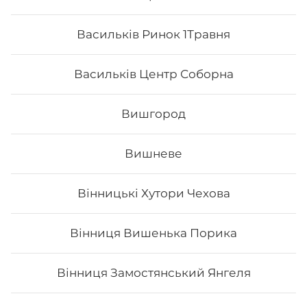
Васильків Ринок 1Травня
Васильків Центр Соборна
Вишгород
Вишневе
Авокадо рол з смаженим лососем
Вінницькі Хутори Чехова
та манго
Вага: 295 г Склад: норі, рис, сир філа, тобіко, авокадо,
унагі соус, манго, лосось печений
Вінниця Вишенька Порика
Вінниця Замостянський Янгеля
197
₴
Хочу