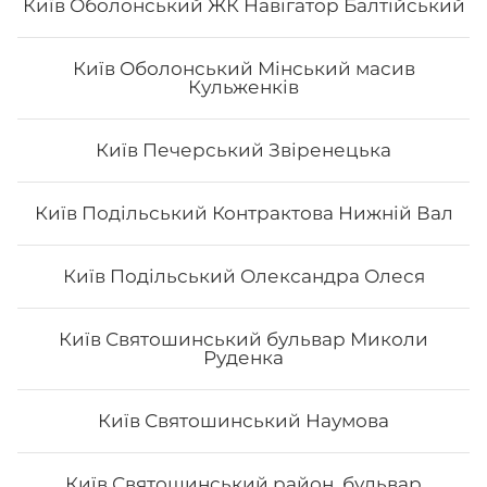
Київ Оболонський ЖК Навігатор Балтійський
Київ Оболонський Мінський масив
Кульженків
Чіз рол з креветкою
Вага: 260 г Склад: норі, рис, сир філа, тигрова
Київ Печерський Звіренецька
креветка, тобіко, сир тостовий, унагі соус
Київ Подільський Контрактова Нижній Вал
156
₴
Хочу
Київ Подільський Олександра Олеся
Київ Святошинський бульвар Миколи
Руденка
Київ Святошинський Наумова
Київ Святошинський район, бульвар