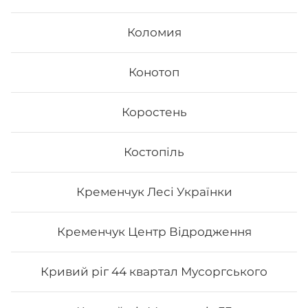
Коломия
Конотоп
Коростень
Спайсі рол
Костопіль
Вага: 300 г Склад: норі, рис, сир філа, лосось
грильований, огірок, шрірачі соус, унагі, вугор, кунжут
Кременчук Лесі Українки
239
₴
Хочу
Кременчук Центр Відродження
Кривий ріг 44 квартал Мусоргського