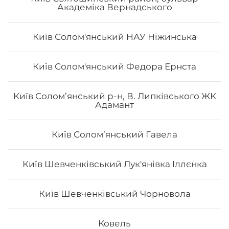
Академіка Вернадського
Київ Солом'янський НАУ Ніжинська
Рол Хіко Мак
Київ Солом'янський Федора Ернста
Вага: 290 г Склад: норі, рис, тунець, сир філа, огірок,
Київ Солом’янський р-н, В. Липківського ЖК
авокадо, унагі
Адамант
Київ Соломʼянський Гавела
144
₴
Хочу
Київ Шевченківський Лук'янівка Іллєнка
Київ Шевченківський Чорновола
Ковель