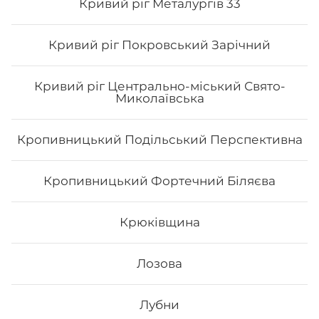
Кривий ріг Металургів 33
Кривий ріг Покровський Зарічний
Кривий ріг Центрально-міський Свято-
Миколаївська
Кропивницький Подільський Перспективна
Рол гриль голд
Кропивницький Фортечний Біляєва
Вага: 310 г Склад: норі, рис, авокадо, сир філа, лосось
(печений), унагі соус, лосось сирий, перець (мелений),
спайсі соус
Крюківщина
244
₴
Лозова
Хочу
Лубни