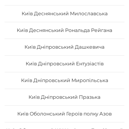
Фудзі
Київ Деснянський Милославська
Вага: 300 г Склад: норі, рис, сир філа, огірок, вугор,
Київ Деснянський Рональда Рейгана
спайсі, кунжут, унагі
Київ Дніпровський Дашкевича
222
₴
Хочу
Київ Дніпровський Ентузіастів
Київ Дніпровський Миропільська
Київ Дніпровський Празька
Київ Оболонський Героїв полку Азов