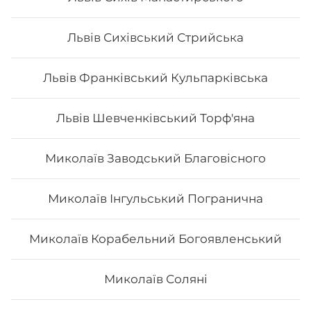
sushi, то ви приємно здивуєтесь низькою ціною суші.
В суші меню в Osama sushi представлені
Львів Сихівський Стрийська
різноманітні страви, які готуються як з морських,
так і м’ясних продуктів.
Замовити суші додому в
Трускавці можливо з безкоштовною доставкою, якщо
сума замовлення перевищує 600 гривень.
Львів Франківський Кульпарківська
Львів Шевченківський Торф'яна
Миколаїв Заводський Благовісного
Миколаїв Інгульський Погранична
Миколаїв Корабельний Богоявленський
Миколаїв Соляні