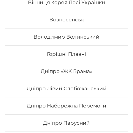
Вінниця Корея Лесі Українки
Вознесенськ
Володимир Волинський
Горішні Плавні
Дніпро «ЖК Брама»
Дніпро Лівий Слобожанський
Рол Orange
Дніпро Набережна Перемоги
Вага: 285 г Склад: соєвий папір, рис, лосось печений,
огірок, унагі соус, сир філадельфія, вугор, авокадо
Дніпро Парусний