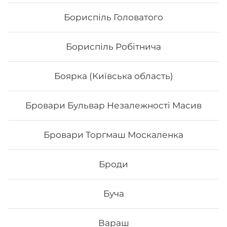
Бориспіль Головатого
Бориспіль Робітнича
Боярка (Київська область)
Бровари Бульвар Незалежності Масив
Чіз рол
Бровари Торгмаш Москаленка
Вага: 245 г Склад: норі, рис,тостовий сир, сир філа,
унагі
Броди
118
₴
Хочу
Буча
Вараш