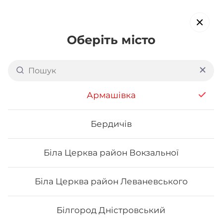
Оберіть місто
Доставка суші в
Трускавці
обирайте страви, які вам подобаються про все інше ми
Армашівка
подбаємо
Бердичів
Акція тижня
Сети
Роли від шефа
Біла Церква район Вокзальної
Роли від шефа
Біла Церква район Леваневського
Білгород Дністровський