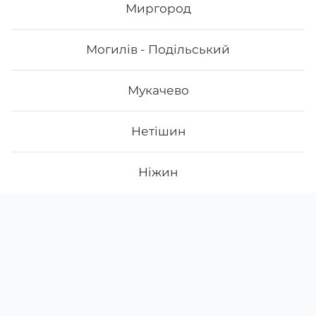
Миргород
Могилів - Подільський
Мукачево
Нетішин
Ніжин
Новий Розділ
Скачати
Ми у соцмережах
Instagram
App Store
Нововолинськ
Google Play
Facebook
Новояворівськ
38 (068)
458-02-84
щодня з
10:00
до
22:00