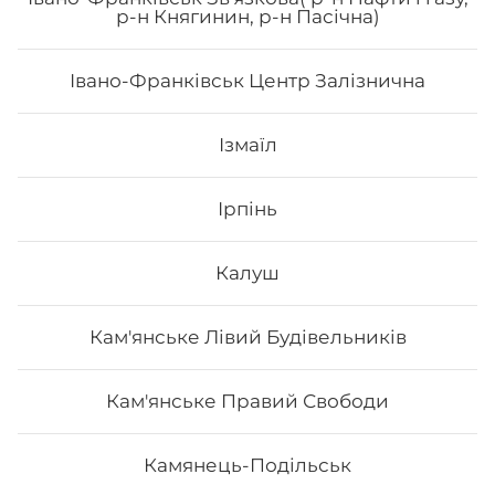
р-н Княгинин, р-н Пасічна)
унагі соуc, сир філа
Івано-Франківськ Центр Залізнична
192
₴
Хочу
Ізмаїл
Ірпінь
Калуш
Кам'янське Лівий Будівельників
Кам'янське Правий Свободи
Камянець-Подільськ
Гранд Рол