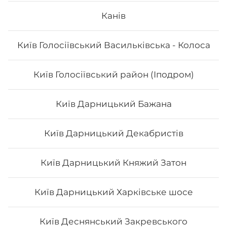
Канів
Вага: 285 г Склад: норі, рис, лосось гриль, авокадо,
унагі соус або шрірача (гострий соус), сир
філадельфія, ікра тобіко
Київ Голосіївський Васильківська - Колоса
222
₴
Хочу
Київ Голосіївський район (Іподром)
Київ Дарницький Бажана
Київ Дарницький Декабристів
Київ Дарницький Княжий Затон
Київ Дарницький Харківське шосе
Київ Деснянський Закревського