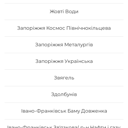
Жовті Води
209
₴
Хочу
Запоріжжя Космос Північнокільцева
Запоріжжя Металургів
Запоріжжя Українська
Звягель
Здолбунів
Івано-Франківськ Баму Довженка
Авокадо рол з лососем
Івано-Франківськ Зв'язкова( р-н Нафти і газу,
Вага: 300 г Склад: норі, рис, авокадо, лосось, огірок,