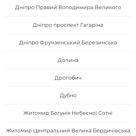
247
₴
Хочу
Дніпро Правий Володимира Великого
Дніпро проспект Гагаріна
Дніпро Фрунзенський Березинська
Долина
Дрогобич
Дубно
Філадельфія гриль з манго
Житомир Богунія Небесної Сотні
Вага: 295 г Склад: норі, рис, сир філа, манго, лосось
печений, лимон
Житомир Центральний Велика Бердичівська