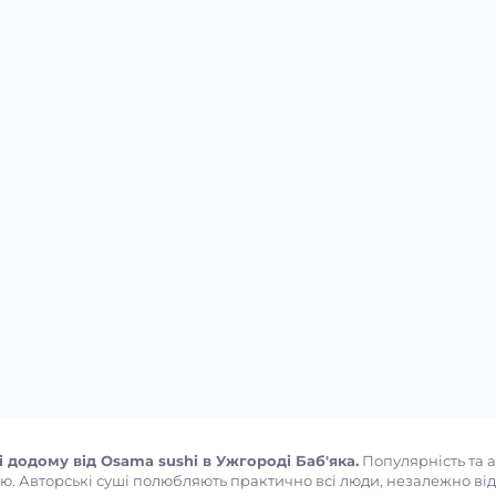
додому від Osama sushi в Ужгороді Баб'яка.
Популярність та а
ю. Авторські суші полюбляють практично всі люди, незалежно від ві