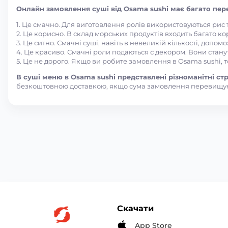
Онлайн замовлення суші від Osama sushi має багато пере
1. Це смачно. Для виготовлення ролів використовуються рис
2. Це корисно. В склад морських продуктів входить багато ко
3. Це ситно. Смачні суші, навіть в невеликій кількості, допом
4. Це красиво. Смачні роли подаються с декором. Вони стану
5. Це не дорого. Якщо ви робите замовлення в Osama sushi, 
В суші меню в Osama sushi представлені різноманітні стра
безкоштовною доставкою, якщо сума замовлення перевищує
Скачати
App Store