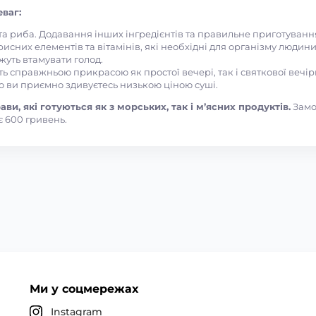
ваг:
 та риба. Додавання інших інгредієнтів та правильне приготуван
рисних елементів та вітамінів, які необхідні для організму людини
ожуть втамувати голод.
ть справжньою прикрасою як простої вечері, так і святкової вечір
то ви приємно здивуєтесь низькою ціною суші.
ви, які готуються як з морських, так і м’ясних продуктів.
Замо
 600 гривень.
Ми у соцмережах
Instagram