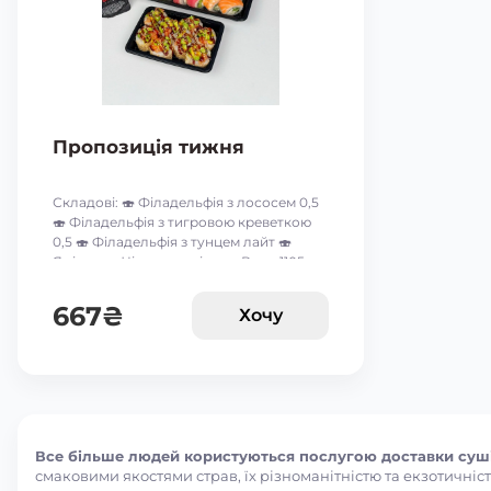
Пропозиція тижня
Складові: 🍣 Філадельфія з лососем 0,5
🍣 Філадельфія з тигровою креветкою
0,5 🍣 Філадельфія з тунцем лайт 🍣
Ямірол 🍣 Чіз рол з огірком Вага: 1105 г
Акція дійсна до 9-го серпня включно 🥰
*акційні пропозиції та знижки між
667
₴
Хочу
собою не сумуються ☝🏻
Все більше людей користуються послугою доставки суші 
смаковими якостями страв, їх різноманітністю та екзотичніст