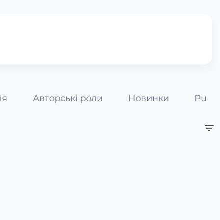
ія
Авторські роли
Новинки
Pumpk