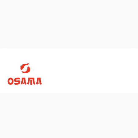
Скачати
Ми у соцмережах
App Store
Google Play
38 (068)
472-63-32