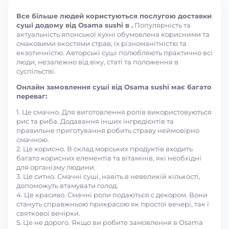
Все більше людей користуються послугою доставки
суші додому від Osama sushi в .
Популярність та
актуальність японської кухні обумовлена корисними та
смаковими якостями страв, їх різноманітністю та
екзотичністю. Авторські суші полюбляють практично всі
люди, незалежно від віку, статі та положення в
суспільстві.
Онлайн замовлення суші від Osama sushi має багато
переваг:
1. Це смачно. Для виготовлення ролів використовуються
рис та риба. Додавання інших інгредієнтів та
правильне приготування робить страву неймовірно
смачною.
2. Це корисно. В склад морських продуктів входить
багато корисних елементів та вітамінів, які необхідні
для організму людини.
3. Це ситно. Смачні суші, навіть в невеликій кількості,
допоможуть втамувати голод.
4. Це красиво. Смачні роли подаються с декором. Вони
стануть справжньою прикрасою як простої вечері, так і
святкової вечірки.
5. Це не дорого. Якщо ви робите замовлення в Osama