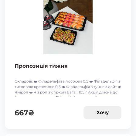
Пропозиція тижня
Складові: 🍣 Філадельфія з лососем 0,5 🍣 Філадельфія з
тигровою креветкою 0,5 🍣 Філадельфія з тунцем лайт 🍣
Ямірол 🍣 Чіз рол з огірком Вага: 1105 г Акція дійсна до
9-го серпня включно 🥰 *акційні пропозиції та знижки
між собою не сумуються ☝🏻
667
₴
Хочу