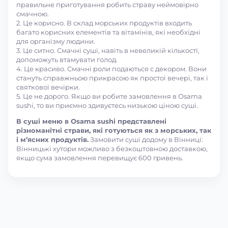
правильне приготування робить страву неймовірно
смачною.
2. Це корисно. В склад морських продуктів входить
багато корисних елементів та вітамінів, які необхідні
для організму людини.
3. Це ситно. Смачні суші, навіть в невеликій кількості,
допоможуть втамувати голод.
4. Це красиво. Смачні роли подаються с декором. Вони
стануть справжньою прикрасою як простої вечері, так і
святкової вечірки.
5. Це не дорого. Якщо ви робите замовлення в Osama
sushi, то ви приємно здивуєтесь низькою ціною суші.
В суші меню в Osama sushi представлені
різноманітні страви, які готуються як з морських, так
і м’ясних продуктів.
Замовити суші додому в Вінниці:
Вінницькі хутори можливо з безкоштовною доставкою,
якщо сума замовлення перевищує 600 гривень.