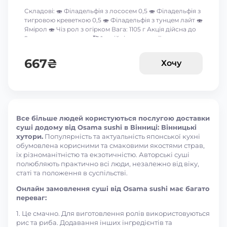
Складові: 🍣 Філадельфія з лососем 0,5 🍣 Філадельфія з
тигровою креветкою 0,5 🍣 Філадельфія з тунцем лайт 🍣
Ямірол 🍣 Чіз рол з огірком Вага: 1105 г Акція дійсна до
9-го серпня включно 🥰 *акційні пропозиції та знижки
між собою не сумуються ☝🏻
667
₴
Хочу
Все більше людей користуються послугою доставки
суші додому від Osama sushi в Вінниці: Вінницькі
хутори.
Популярність та актуальність японської кухні
обумовлена корисними та смаковими якостями страв,
їх різноманітністю та екзотичністю. Авторські суші
полюбляють практично всі люди, незалежно від віку,
статі та положення в суспільстві.
Онлайн замовлення суші від Osama sushi має багато
переваг:
1. Це смачно. Для виготовлення ролів використовуються
рис та риба. Додавання інших інгредієнтів та