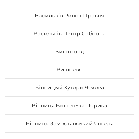
Васильків Ринок 1Травня
Васильків Центр Соборна
Вишгород
Вишневе
Футомак з лососем
Вінницькі Хутори Чехова
Вага: 275 г Склад: норі, рис, лосось, огірок, авокадо,
сир філа, тобіко
Вінниця Вишенька Порика
Вінниця Замостянський Янгеля
185
₴
Хочу