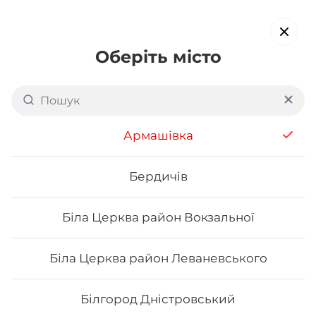
Оберіть місто
Доставка суші в
Вишгороді
обирайте страви, які вам подобаються про все інше ми
Армашівка
подбаємо
Бердичів
Акція тижня
Сети
Роли від шефа
Біла Церква район Вокзальної
Футомаки
Біла Церква район Леваневського
Білгород Дністровський