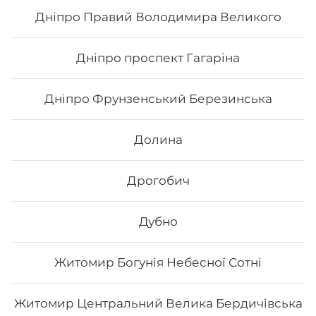
178
₴
Хочу
Дніпро Правий Володимира Великого
Дніпро проспект Гагаріна
Дніпро Фрунзенський Березинська
Долина
Дрогобич
Дубно
Чікен чілі
Житомир Богунія Небесної Сотні
Склад: рис, норі, авокадо, курка, огірок, сир
філадельфія, соус світ чілі Вага: 285 г.
Житомир Центральний Велика Бердичівська