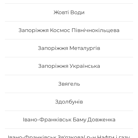
Жовті Води
197
₴
Хочу
Запоріжжя Космос Північнокільцева
Запоріжжя Металургів
Запоріжжя Українська
Звягель
Здолбунів
Івано-Франківськ Баму Довженка
Футомак зі смаженим тунцем
Івано-Франківськ Зв'язкова( р-н Нафти і газу,
Вага: 300 г Склад: норі, рис, огірок, авокадо, тунець