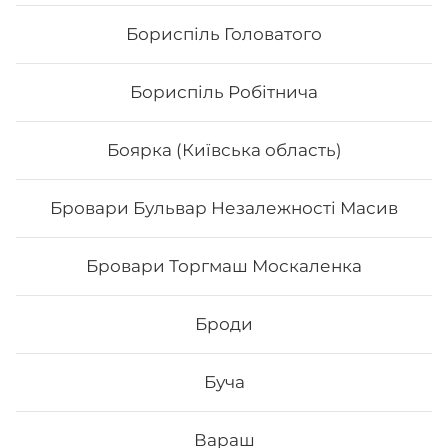
Бориспіль Головатого
Бориспіль Робітнича
Боярка (Київська область)
Бровари Бульвар Незалежності Масив
Футомак з куркою
Бровари Торгмаш Москаленка
Вага: 290 г Склад: норі, рис, авокадо, салат, огірок, сир
філадельфія, філе курки, кунжут, унагі соус
Броди
152
₴
Хочу
Буча
Вараш