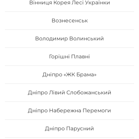
Вінниця Корея Лесі Українки
Вознесенськ
Володимир Волинський
Горішні Плавні
Дніпро «ЖК Брама»
Дніпро Лівий Слобожанський
Футомак асорті
Дніпро Набережна Перемоги
Вага: 300 г Склад: норі, рис, японський м., сурімі,
лосось сирий, огірок, салат, авокадо
Дніпро Парусний