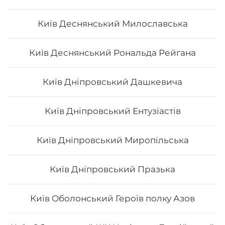
Макі з лососем
Київ Деснянський Милославська
Вага: 120 г Склад: норі, рис, лосось філе
Київ Деснянський Рональда Рейгана
Київ Дніпровський Дашкевича
79
₴
Хочу
Київ Дніпровський Ентузіастів
Київ Дніпровський Миропільська
Київ Дніпровський Празька
Київ Оболонський Героїв полку Азов