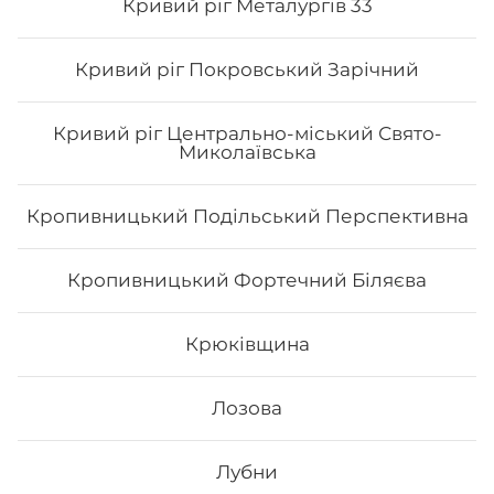
Вишневому можливо з безкоштовною доставкою,
Кривий ріг Металургів 33
якщо сума замовлення перевищує 600 гривень,
замовлення до 600 грн. – доставка 90 грн.
Кривий ріг Покровський Зарічний
Кривий ріг Центрально-міський Свято-
Миколаївська
Кропивницький Подільський Перспективна
Кропивницький Фортечний Біляєва
Крюківщина
Лозова
Лубни