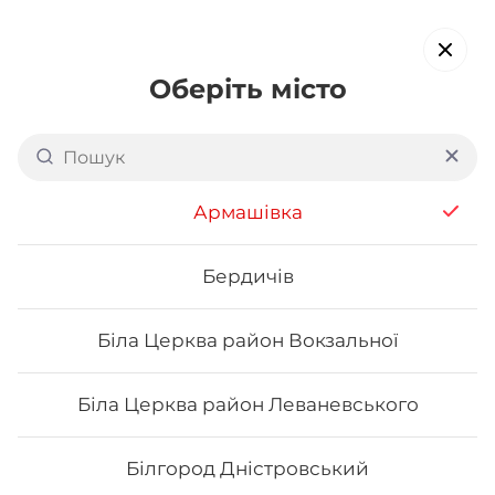
Оберіть місто
Доставка суші в
Вишневому
обирайте страви, які вам подобаються про все інше ми
Армашівка
подбаємо
Бердичів
Акція тижня
Сети
Роли від шефа
Біла Церква район Вокзальної
Макі
Біла Церква район Леваневського
Білгород Дністровський