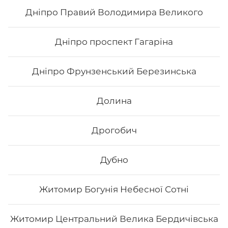
69
₴
Хочу
Дніпро Правий Володимира Великого
Дніпро проспект Гагаріна
Дніпро Фрунзенський Березинська
Долина
Дрогобич
Дубно
Макі з тунцем
Житомир Богунія Небесної Сотні
Вага: 123 г Склад: норі, рис, тунець
Житомир Центральний Велика Бердичівська