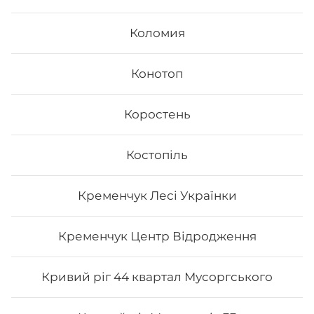
страв, їх різноманітністю та екзотичністю. Авторські
суші полюбляють практично всі люди, незалежно від
Коломия
віку, статі та положення в суспільстві.
Онлайн замовлення суші від Osama sushi має
багато переваг:
Конотоп
1. Це смачно. Для виготовлення ролів
використовуються рис та риба. Додавання інших
Коростень
інгредієнтів та правильне приготування робить страву
неймовірно смачною.
2. Це корисно. В склад морських продуктів входить
багато корисних елементів та вітамінів, які необхідні
Костопіль
для організму людини.
3. Це ситно. Смачні суші, навіть в невеликій кількості,
допоможуть втамувати голод.
Кременчук Лесі Українки
4. Це красиво. Смачні роли подаються с декором. Вони
стануть справжньою прикрасою як простої вечері, так
і святкової вечірки.
Кременчук Центр Відродження
5. Це не дорого. Якщо ви робите замовлення в Osama
sushi, то ви приємно здивуєтесь низькою ціною суші.
Кривий ріг 44 квартал Мусоргського
В суші меню в Osama sushi представлені
різноманітні страви, які готуються як з морських,
так і м’ясних продуктів.
Замовити суші додому в