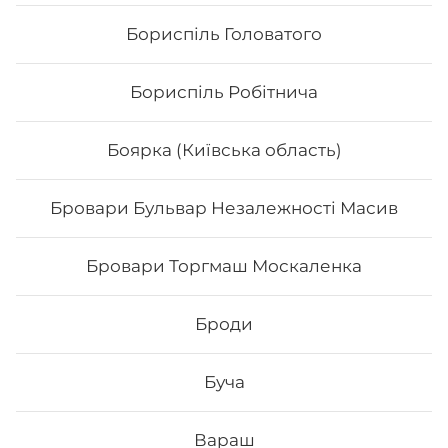
Бориспіль Головатого
Бориспіль Робітнича
Боярка (Київська область)
Бровари Бульвар Незалежності Масив
Макі з копченим лососем
Бровари Торгмаш Москаленка
Вага: 120 г Склад: норі, рис, х/к
Броди
84
₴
Хочу
Буча
Вараш