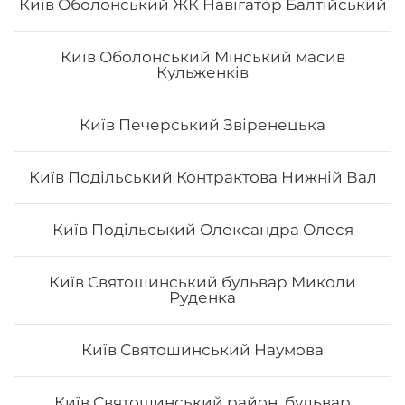
Київ Оболонський ЖК Навігатор Балтійський
Київ Оболонський Мінський масив
Кульженків
Макі з сурімі
Вага: 120 г Склад: норі, рис, сурімі, японський майонез
Київ Печерський Звіренецька
Київ Подільський Контрактова Нижній Вал
69
₴
Хочу
Київ Подільський Олександра Олеся
Київ Святошинський бульвар Миколи
Руденка
Київ Святошинський Наумова
Київ Святошинський район, бульвар