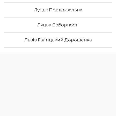
Луцьк Привокзальна
Луцьк Соборності
Львів Галицький Дорошенка
Львів Залізничний Мельника
Скачати
Ми у соцмережах
Instagram
App Store
Львів Личаківський Мечнікова
Google Play
Facebook
Львів Підзамче, Новознесенська 4
38 (093)
444-39-69
щодня з
10:00
до
21:00
Львів Привокзальний Залізнична
Вишневе
Львів Сихів Манастирського