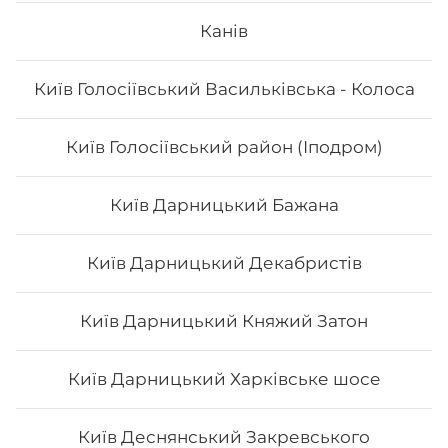
Канів
Вага: 115 г Склад: норі, рис, манго
Київ Голосіївський Васильківська - Колоса
72
₴
Хочу
Київ Голосіївський район (Іподром)
Київ Дарницький Бажана
Київ Дарницький Декабристів
Київ Дарницький Княжий Затон
Київ Дарницький Харківське шосе
Київ Деснянський Закревського