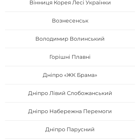
Вінниця Корея Лесі Українки
Вознесенськ
Володимир Волинський
Горішні Плавні
Дніпро «ЖК Брама»
Дніпро Лівий Слобожанський
Макі з авокадо
Дніпро Набережна Перемоги
Вага: 115 г Склад: норі, рис, авокадо
Дніпро Парусний