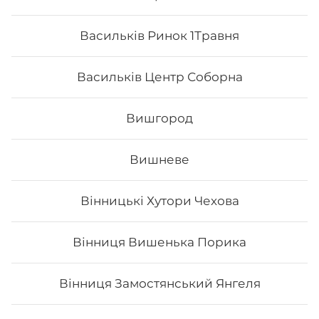
Васильків Ринок 1Травня
Васильків Центр Соборна
Вишгород
Вишневе
Макі з огірком
Вінницькі Хутори Чехова
Вага: 115 г Склад: норі, рис, огірок, кунжут
Вінниця Вишенька Порика
Вінниця Замостянський Янгеля
66
₴
Хочу