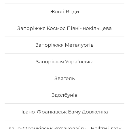
Жовті Води
76
₴
Хочу
Запоріжжя Космос Північнокільцева
Запоріжжя Металургів
Запоріжжя Українська
Звягель
Здолбунів
Івано-Франківськ Баму Довженка
Макі Філа
Івано-Франківськ Зв'язкова( р-н Нафти і газу,
Вага: 115 г Склад: норі, рис, сир філа