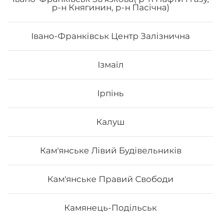
р-н Княгинин, р-н Пасічна)
Івано-Франківськ Центр Залізнична
68
₴
Хочу
Ізмаїл
Ірпінь
Калуш
Кам'янське Лівий Будівельників
Кам'янське Правий Свободи
Камянець-Подільськ
Макі з манго