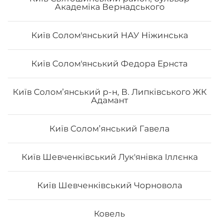
Академіка Вернадського
Київ Солом'янський НАУ Ніжинська
Макі з вугрем
Київ Солом'янський Федора Ернста
Вага: 125 г Склад: норі, рис, вугор, кунжут, унагі соус
Київ Солом’янський р-н, В. Липківського ЖК
Адамант
Київ Соломʼянський Гавела
92
₴
Хочу
Київ Шевченківський Лук'янівка Іллєнка
Київ Шевченківський Чорновола
Все більше людей користуються послугою
доставки суші додому від Osama sushi в
Вишневому.
Популярність та актуальність японської
Ковель
кухні обумовлена корисними та смаковими якостями