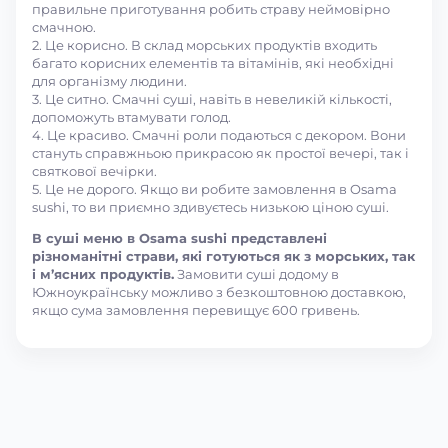
правильне приготування робить страву неймовірно
смачною.
2. Це корисно. В склад морських продуктів входить
багато корисних елементів та вітамінів, які необхідні
для організму людини.
3. Це ситно. Смачні суші, навіть в невеликій кількості,
допоможуть втамувати голод.
4. Це красиво. Смачні роли подаються с декором. Вони
стануть справжньою прикрасою як простої вечері, так і
святкової вечірки.
5. Це не дорого. Якщо ви робите замовлення в Osama
sushi, то ви приємно здивуєтесь низькою ціною суші.
В суші меню в Osama sushi представлені
різноманітні страви, які готуються як з морських, так
і м’ясних продуктів.
Замовити суші додому в
Южноукраїнську можливо з безкоштовною доставкою,
якщо сума замовлення перевищує 600 гривень.