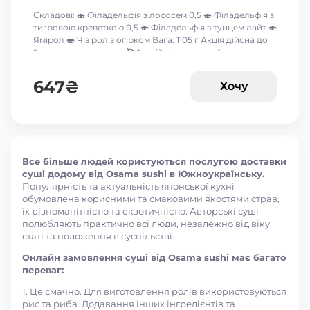
Складові: 🍣 Філадельфія з лососем 0,5 🍣 Філадельфія з
тигровою креветкою 0,5 🍣 Філадельфія з тунцем лайт 🍣
Ямірол 🍣 Чіз рол з огірком Вага: 1105 г Акція дійсна до
9-го серпня включно 🥰 *акційні пропозиції та знижки
між собою не сумуються ☝🏻
647
₴
Хочу
Все більше людей користуються послугою доставки
суші додому від Osama sushi в Южноукраїнську.
Популярність та актуальність японської кухні
обумовлена корисними та смаковими якостями страв,
їх різноманітністю та екзотичністю. Авторські суші
полюбляють практично всі люди, незалежно від віку,
статі та положення в суспільстві.
Онлайн замовлення суші від Osama sushi має багато
переваг:
1. Це смачно. Для виготовлення ролів використовуються
рис та риба. Додавання інших інгредієнтів та