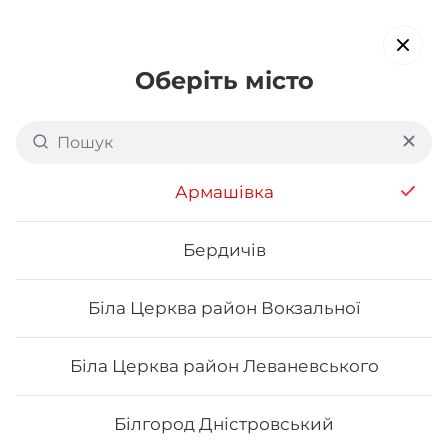
Оберіть місто
Доставка суші в
Житомирі:
Богунський р-н
Армашівка
обирайте страви, які вам подобаються про все інше ми
подбаємо
Бердичів
Біла Церква район Вокзальної
Акція тижня
Сети
Роли від шефа
Біла Церква район Леваневського
Каліфорнія
Білгород Дністровський