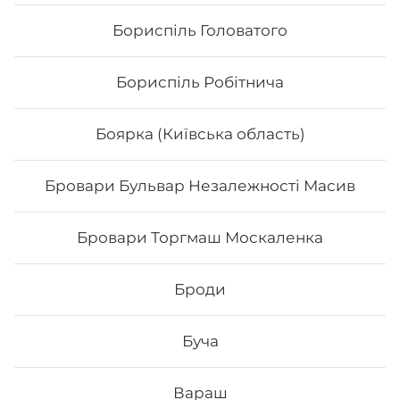
Бориспіль Головатого
Бориспіль Робітнича
Боярка (Київська область)
Бровари Бульвар Незалежності Масив
Каліфорнія з лососем
Бровари Торгмаш Москаленка
Вага: 255 г Склад: норі, рис, тобіко, лосось, ср
філадельфія, огірок
Броди
Буча
196
₴
Хочу
Вараш