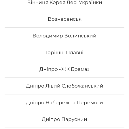
Вінниця Корея Лесі Українки
Вознесенськ
Володимир Волинський
Горішні Плавні
Дніпро «ЖК Брама»
Дніпро Лівий Слобожанський
Каліфорнія з копченим лососем
Дніпро Набережна Перемоги
Вага: 265 г. Склад: норі, рис, копчений лосось,
авокадо, огірок, сир філадельфія, кунжут
Дніпро Парусний