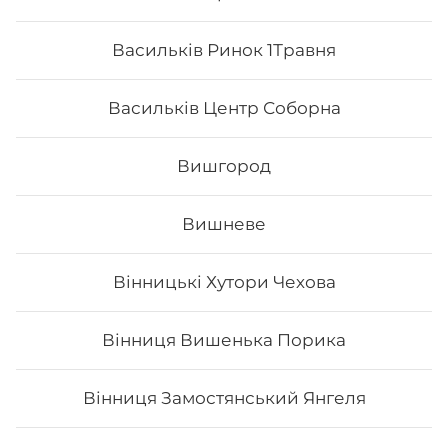
Васильків Ринок 1Травня
Васильків Центр Соборна
Вишгород
Вишневе
Вінницькі Хутори Чехова
Каліфорнія з лососем в ікрі
Вінниця Вишенька Порика
Вага: 255 г Склад: норі, рис, огірок, авокадо, тобіко
(зверху), лосось філе, японський м.
Вінниця Замостянський Янгеля
187
₴
Хочу