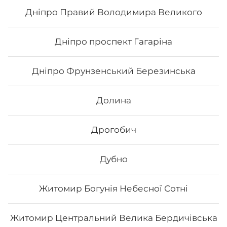
Дніпро Правий Володимира Великого
159
₴
Хочу
Дніпро проспект Гагаріна
Дніпро Фрунзенський Березинська
Долина
Дрогобич
Дубно
Житомир Богунія Небесної Сотні
Каліфорнія з лососем в кунжуті
Житомир Центральний Велика Бердичівська
Вага: 255 г Склад: норі, рис, лосось філе, авокадо,
огірок, японський м., кунжут