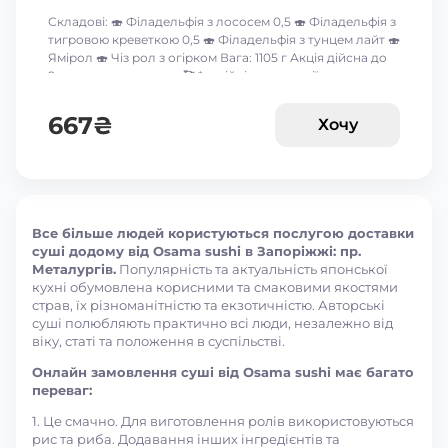
Складові: 🍣 Філадельфія з лососем 0,5 🍣 Філадельфія з
тигровою креветкою 0,5 🍣 Філадельфія з тунцем лайт 🍣
Ямірол 🍣 Чіз рол з огірком Вага: 1105 г Акція дійсна до
9-го серпня включно 🥰 *акційні пропозиції та знижки
між собою не сумуються ☝🏻
667
₴
Хочу
Все більше людей користуються послугою доставки
суші додому від Osama sushi в Запоріжжі: пр.
Металургів.
Популярність та актуальність японської
кухні обумовлена корисними та смаковими якостями
страв, їх різноманітністю та екзотичністю. Авторські
суші полюбляють практично всі люди, незалежно від
віку, статі та положення в суспільстві.
Онлайн замовлення суші від Osama sushi має багато
переваг:
1. Це смачно. Для виготовлення ролів використовуються
рис та риба. Додавання інших інгредієнтів та