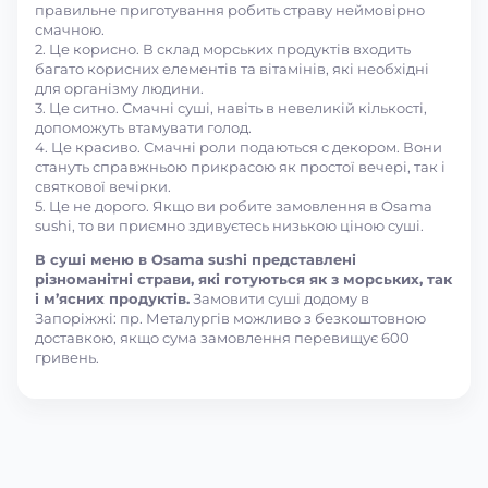
правильне приготування робить страву неймовірно
смачною.
2. Це корисно. В склад морських продуктів входить
багато корисних елементів та вітамінів, які необхідні
для організму людини.
3. Це ситно. Смачні суші, навіть в невеликій кількості,
допоможуть втамувати голод.
4. Це красиво. Смачні роли подаються с декором. Вони
стануть справжньою прикрасою як простої вечері, так і
святкової вечірки.
5. Це не дорого. Якщо ви робите замовлення в Osama
sushi, то ви приємно здивуєтесь низькою ціною суші.
В суші меню в Osama sushi представлені
різноманітні страви, які готуються як з морських, так
і м’ясних продуктів.
Замовити суші додому в
Запоріжжі: пр. Металургів можливо з безкоштовною
доставкою, якщо сума замовлення перевищує 600
гривень.