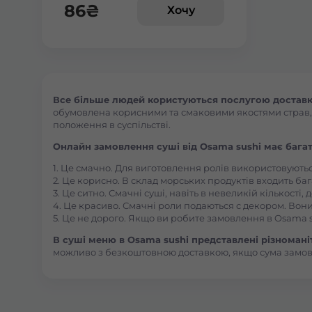
86
₴
Хочу
Все більше людей користуються послугою доставки 
обумовлена корисними та смаковими якостями страв, їх
положення в суспільстві.
Онлайн замовлення суші від Osama sushi має багат
1. Це смачно. Для виготовлення ролів використовують
2. Це корисно. В склад морських продуктів входить баг
3. Це ситно. Смачні суші, навіть в невеликій кількості
4. Це красиво. Смачні роли подаються с декором. Вони
5. Це не дорого. Якщо ви робите замовлення в Osama s
В суші меню в Osama sushi представлені різноманітн
можливо з безкоштовною доставкою, якщо сума замо