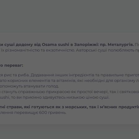
Броди
Буча
Вараш
суші додому від Osama sushi в Запоріжжі: пр. Металургів.
По
 різноманітністю та екзотичністю. Авторські суші полюбляють пра
Васильків Ринок 1Травня
о переваг:
Васильків Центр Соборна
ся рис та риба. Додавання інших інгредієнтів та правильне приг
ато корисних елементів та вітамінів, які необхідні для організму 
, допоможуть втамувати голод.
 стануть справжньою прикрасою як простої вечері, так і святкової
Вишгород
ushi, то ви приємно здивуєтесь низькою ціною суші.
і страви, які готуються як з морських, так і м’ясних продукті
Вишневе
влення перевищує 600 гривень.
Вінницькі Хутори Чехова