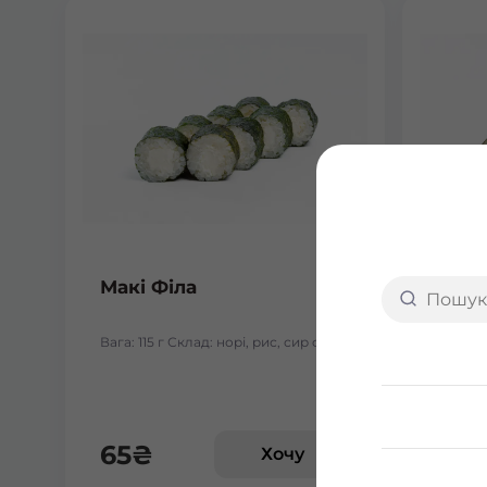
Макі Філа
Макі
Вага: 115 г Склад: норі, рис, сир філа
Вага: 1
65
₴
67
Хочу