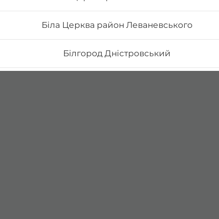
Біла Церква район Леваневського
Білгород Дністровський
Бориспіль Головатого
Бориспіль Робітнича
Боярка (Київська область)
Бровари Бульвар Незалежності Масив
Бровари Торгмаш Москаленка