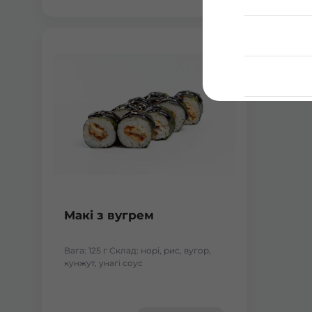
Макі з вугрем
Вага: 125 г Склад: норі, рис, вугор,
кунжут, унагі соус