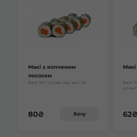
Макі з копченим
Макі
лососем
Вага: 120 г Склад: норі, рис, х/к
Вага: 11
кунжут
80
₴
62
Хочу