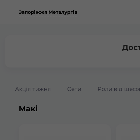
Запоріжжя Металургів
Дос
Акція тижня
Сети
Роли від шеф
Макі