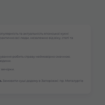
пулярність та актуальність японської кухні
ктично всі люди, незалежно від віку, статі та
отування робить страву неймовірно смачною.
людини.
 вечірки.
в.
Замовити суші додому в Запоріжжі: пр. Металургів