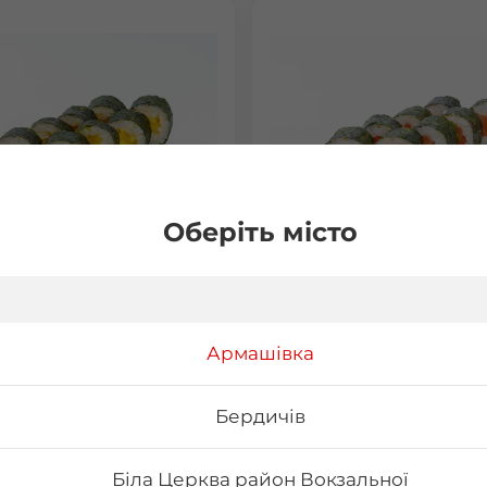
Оберіть місто
 з манго
Макі з лососем
15 г Склад: норі, рис, манго
Вага: 120 г Склад: норі, рис, 
Армашівка
філе
Бердичів
₴
76
₴
Хочу
Хоч
Біла Церква район Вокзальної