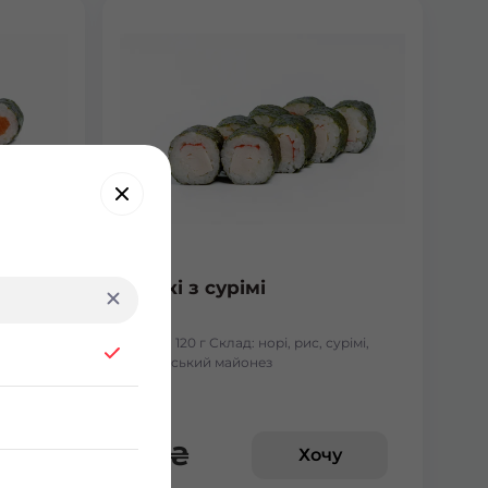
Макі з сурімі
лосось
Вага: 120 г Склад: норі, рис, сурімі,
японський майонез
65
₴
у
Хочу