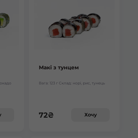
Макі з тунцем
авокадо
Вага: 123 г Склад: норі, рис, тунець
72
₴
у
Хочу