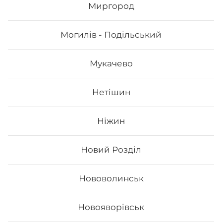
Миргород
989
₴
Хочу
Могилів - Подільський
Мукачево
Нетішин
Ніжин
Новий Розділ
Нововолинськ
Сет Філадельфія top
Новояворівськ
Вага: 1065 г Склад: - Філадельфія з лососем -