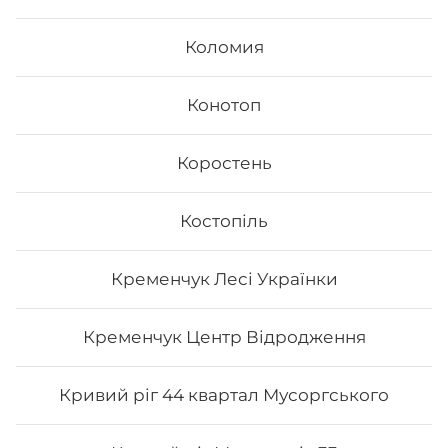
Коломия
Конотоп
Коростень
Fusion
Костопіль
- Філадельфія з лососем - Філадельфія з тунцем -
Філадельфія сезам - Каліфорнія з лососем в кунжуті
Кременчук Лесі Українки
Вага: 1045 г
Кременчук Центр Відродження
548
₴
Хочу
Кривий ріг 44 квартал Мусоргського