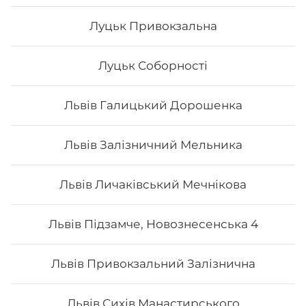
Луцьк Привокзальна
Луцьк Соборності
Львів Галицький Дорошенка
Львів Залізничний Мельника
Львів Личаківський Мечнікова
Сет Преміум
Львів Підзамче, Новознесенська 4
Вага: 1300 г Склад: преміум гриль голд, преміум кінг
рол, преміум авторський авокадо рол, преміум кіото
рол.
Львів Привокзальний Залізнична
1442
₴
Львів Сихів Манастирського
Хочу