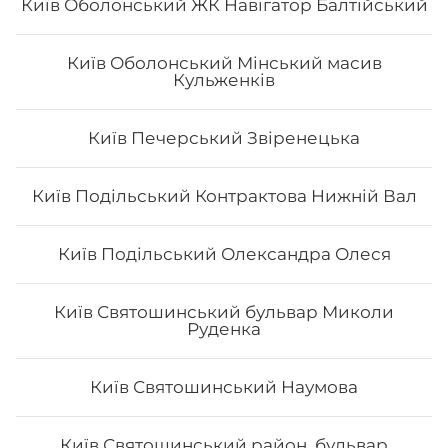
Київ Оболонський ЖК Навігатор Балтійський
Київ Оболонський Мінський масив
Кульженків
Сет "Від Шефа 50/50"
Київ Печерський Звіренецька
Вага: 725 г Склад: рол гриль голд 1/2, футомак з
смаженим тунцем 1/2, авокадо рол з печеним лососем
Київ Подільський Контрактова Нижній Вал
та манго 1/2, філадельфія гриль з манго 1/2, чіз рол 1/2
Київ Подільський Олександра Олеся
454
₴
Хочу
Київ Святошинський бульвар Миколи
Руденка
Київ Святошинський Наумова
Київ Святошинський район, бульвар