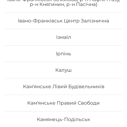
р-н Княгинин, р-н Пасічна)
Вага: 1180 г Склад: рол гриль голд, спайсі рол 🌶️,
філадельфія з лососем, авокадо рол з лососем
Івано-Франківськ Центр Залізнична
787
₴
Хочу
Ізмаїл
Ірпінь
Калуш
Кам'янське Лівий Будівельників
Кам'янське Правий Свободи
Камянець-Подільськ