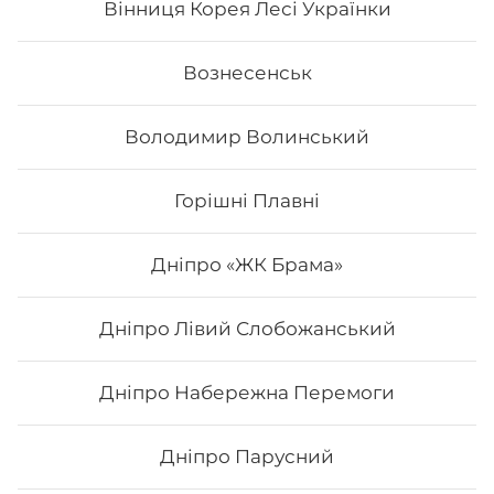
Вінниця Корея Лесі Українки
Вознесенськ
Володимир Волинський
Горішні Плавні
Дніпро «ЖК Брама»
Дніпро Лівий Слобожанський
Сет "Від Шефа"
Дніпро Набережна Перемоги
Вага: 1450 г Склад: рол гриль голд, авокадо рол з
печеним лососем та манго, філадельфія гриль з манго,
Дніпро Парусний
чіз рол, футумак зі смаженим тунцем