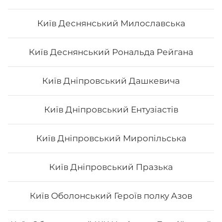
Київ Деснянський Милославська
Сет "Філадельфія" (повна)
Київ Деснянський Рональда Рейгана
Вага: 1375 г Склад: філадельфія з лососем, філадельфія
з х/к, філадельфія з тунцем, філадельфія з тигровою
креветкою, філадельфія з вугрем
Київ Дніпровський Дашкевича
884
₴
Хочу
Київ Дніпровський Ентузіастів
Київ Дніпровський Миропільська
Київ Дніпровський Празька
Київ Оболонський Героїв полку Азов