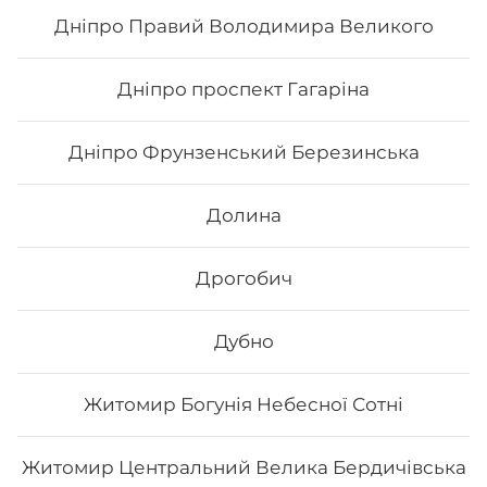
Дніпро Правий Володимира Великого
862
₴
Хочу
Дніпро проспект Гагаріна
Дніпро Фрунзенський Березинська
Долина
Дрогобич
Дубно
Житомир Богунія Небесної Сотні
Сет «Сезам»
Житомир Центральний Велика Бердичівська
Вага: 1040 г Склад: Хіко Мак, Чіз рол, Каліфорнія зі
смаженим лососем, Каліфорнія з копченим лососем