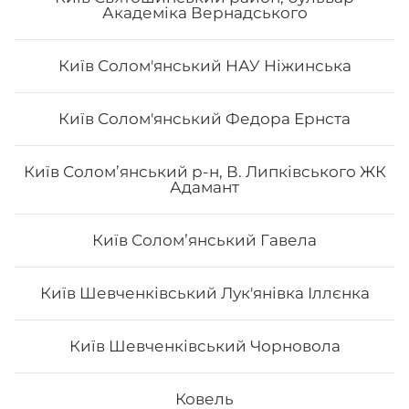
Академіка Вернадського
Київ Солом'янський НАУ Ніжинська
Київ Солом'янський Федора Ернста
Сет «Лайт»
Київ Солом’янський р-н, В. Липківського ЖК
Адамант
Рол Тобо, Чіз рол з лососем, Філадельфія з креветкою
лайт 0.5, Філадельфія з тунцем лайт 0.5, Філадельфія з
лососем 0.5, Авокадо лайт 0.5. Вага: 1110 г
Київ Соломʼянський Гавела
778
₴
Хочу
Київ Шевченківський Лук'янівка Іллєнка
Київ Шевченківський Чорновола
Ковель