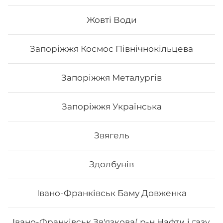
Жовті Води
538
₴
Хочу
Запоріжжя Космос Північнокільцева
Запоріжжя Металургів
Запоріжжя Українська
Звягель
Здолбунів
Івано-Франківськ Баму Довженка
Сет Osama
Івано-Франківськ Зв'язкова( р-н Нафти і газу,