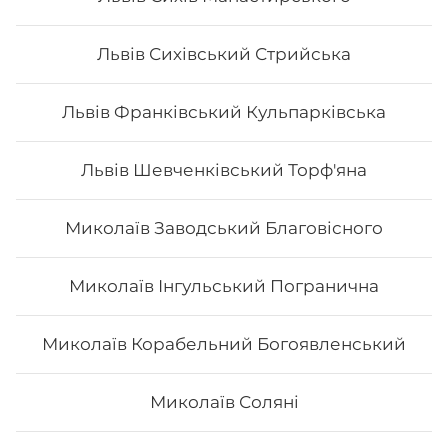
Львів Сихівський Стрийська
Львів Франківський Кульпарківська
Львів Шевченківський Торф'яна
Миколаїв Заводський Благовісного
Миколаїв Інгульський Погранична
Сет "Дракони"
Миколаїв Корабельний Богоявленський
Вага: 1375 г Склад: зелений дракон, золотий дракон,
Миколаїв Соляні
вогняний дракон, чорний дракон, червоний дракон