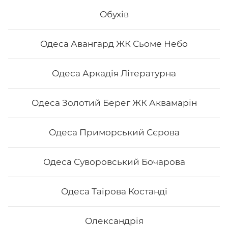
Філадельфія з вугрем - Філадельфія з креветкою -
Філадельфія сезам
Обухів
644
₴
Одеса Авангард ЖК Сьоме Небо
Хочу
Одеса Аркадія Літературна
Одеса Золотий Берег ЖК Аквамарін
Одеса Приморський Сєрова
Одеса Суворовський Бочарова
Одеса Таірова Костанді
Сет "Філадельфія 50/50"
Олександрія