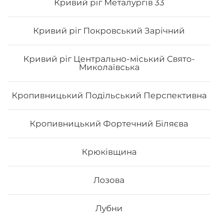
Кривий ріг Металургів 33
Кривий ріг Покровський Зарічний
Кривий ріг Центрально-міський Свято-
Миколаївська
Кропивницький Подільський Перспективна
Сет Токіо
Кропивницький Фортечний Біляєва
Вага: 1090 г Склад: філа з лососесм ½, філа з тунцем ½,
Крюківщина
філа з копч.лососем ½, філа з вугрем ½, філа з
тигровою креветкою ½, філа сезам ½, рол хіко мак
Лозова
643
₴
Хочу
Лубни