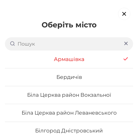
Оберіть місто
Доставка суші в
Запоріжжі:
пр. Металургів
Армашівка
обирайте страви, які вам подобаються про все інше ми
подбаємо
Бердичів
Біла Церква район Вокзальної
Акція тижня
Сети
Роли від шефа
Біла Церква район Леваневського
Сети
Білгород Дністровський