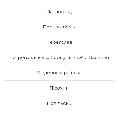
Вага: 685 г Склад: філадельфія з лососем 1/2,
Павлоград
філадельфія з копченим лососем 1/2, філадельфія з
тунцем 1/2, філадельфія з вугрем 1/2, філадельфія з
тигровою креветкою 1/2
Первомайськ
459
₴
Хочу
Переяслав
Петропавлівська Борщагівка Жк Щасливе
Південноукраїнськ
Пісочин
Подільськ