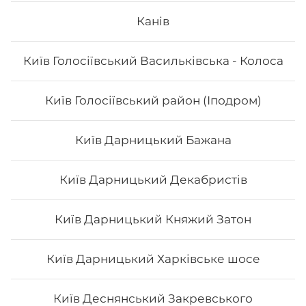
Сет "Футомакі"
Канів
Вага: 1170 г Склад: футо з куркою, футо зі смаженим
Київ Голосіївський Васильківська - Колоса
тунцем, футо асорті, футо з лососем
Київ Голосіївський район (Іподром)
588
₴
Хочу
Київ Дарницький Бажана
Київ Дарницький Декабристів
Київ Дарницький Княжий Затон
Київ Дарницький Харківське шосе
Київ Деснянський Закревського