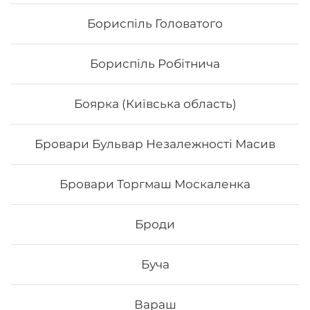
Бориспіль Головатого
Бориспіль Робітнича
Боярка (Київська область)
Бровари Бульвар Незалежності Масив
Сет «Хокі»
Бровари Торгмаш Москаленка
Філадельфія з авокадо Філадельфія з тунцем 0,5
Філадельфія з тигровою 0,5 Чіз делайт Хікомак манго
Броди
тунець Вага:1125 г.
Буча
698
₴
Хочу
Вараш