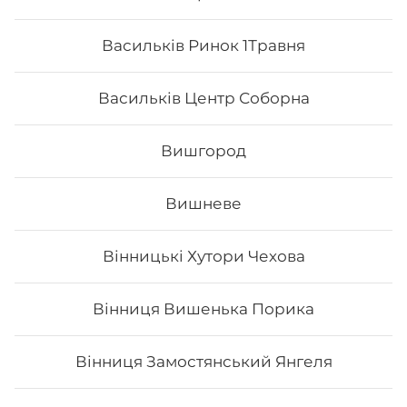
Васильків Ринок 1Травня
Васильків Центр Соборна
Вишгород
Вишневе
Вінницькі Хутори Чехова
Чіз сет
Вінниця Вишенька Порика
Вага: 960 г Склад: макі філа, філадельфія класік з
лососем, чіз рол, блек чіз
Вінниця Замостянський Янгеля
597
₴
Хочу