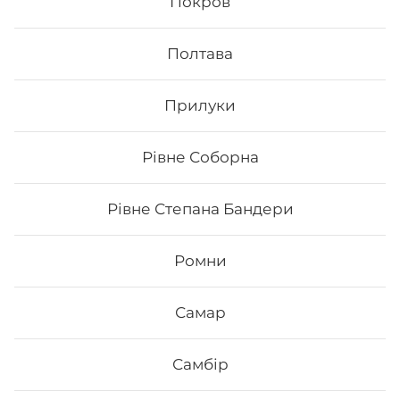
Покров
Сет Макі
Полтава
Вага: 705 г Склад: - Макі з тунцем - Макі філа - Макі з
копченим лососем - Макі з огірком - Макі з лососем -
Макі з манго
Прилуки
417
₴
Рівне Соборна
Хочу
Рівне Степана Бандери
Все більше людей користуються послугою
Ромни
доставки суші додому від Osama sushi в Запоріжжі:
пр. Металургів.
Популярність та актуальність
японської кухні обумовлена корисними та смаковими
Самар
якостями страв, їх різноманітністю та екзотичністю.
Авторські суші полюбляють практично всі люди,
незалежно від віку, статі та положення в суспільстві.
Самбір
Онлайн замовлення суші від Osama sushi має
багато переваг: