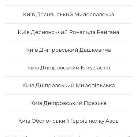
Київ Деснянський Милославська
Сік Cappy
Київ Деснянський Рональда Рейгана
0,95 мл
Київ Дніпровський Дашкевича
110
₴
Хочу
Київ Дніпровський Ентузіастів
Київ Дніпровський Миропільська
Київ Дніпровський Празька
Київ Оболонський Героїв полку Азов