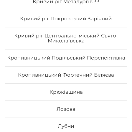
Кривий ріг Металургів 33
так і м’ясних продуктів.
Замовити суші додому в
Запоріжжі: вул. Українська можливо з безкоштовною
доставкою, якщо сума замовлення перевищує 600
Кривий ріг Покровський Зарічний
гривень.
Кривий ріг Центрально-міський Свято-
Миколаївська
Кропивницький Подільський Перспективна
Кропивницький Фортечний Біляєва
Крюківщина
Лозова
Лубни