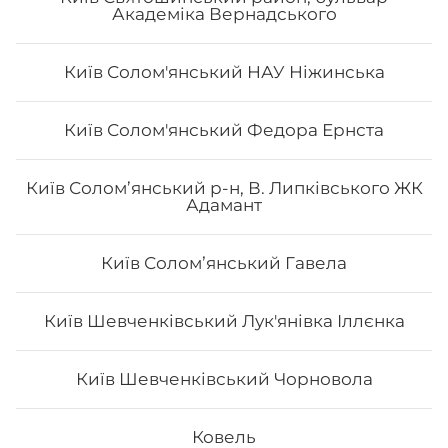
Академіка Вернадського
Київ Солом'янський НАУ Ніжинська
Київ Солом'янський Федора Ернста
Кола 0.75 л
Київ Солом’янський р-н, В. Липківського ЖК
Адамант
0.75 л.
Київ Соломʼянський Гавела
45
₴
Хочу
Київ Шевченківський Лук'янівка Іллєнка
Київ Шевченківський Чорновола
Все більше людей користуються послугою
Ковель
доставки суші додому від Osama sushi в Запоріжжі: