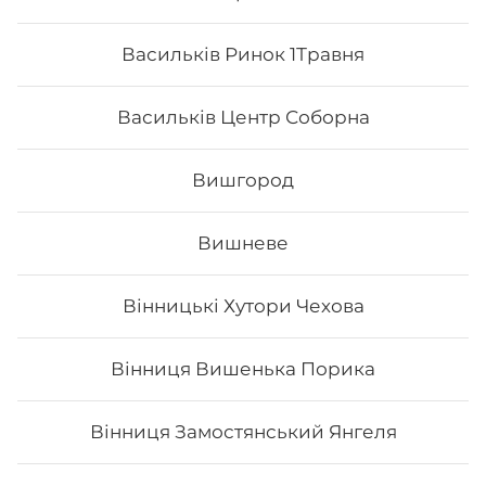
Васильків Ринок 1Травня
Васильків Центр Соборна
Вишгород
Вишневе
Вінницькі Хутори Чехова
Напій Sprite
Вінниця Вишенька Порика
0,33 л
Вінниця Замостянський Янгеля
33
₴
Хочу