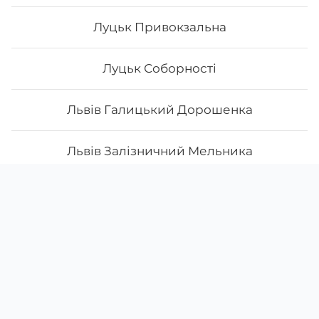
Луцьк Привокзальна
Луцьк Соборності
Львів Галицький Дорошенка
Львів Залізничний Мельника
Скачати
Ми у соцмережах
Львів Личаківський Мечнікова
Instagram
App Store
Львів Підзамче, Новознесенська 4
Google Play
Facebook
38 (095)
831-82-51
Львів Привокзальний Залізнична
щодня з
09:00
до
21:00
Запоріжжя Українська
Львів Сихів Манастирського