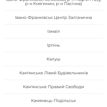
р-н Княгинин, р-н Пасічна)
Вода мінеральна, газована/негазована 0.5 л.
Івано-Франківськ Центр Залізнична
25
₴
Хочу
Ізмаїл
Ірпінь
Калуш
Кам'янське Лівий Будівельників
Кам'янське Правий Свободи
Камянець-Подільськ