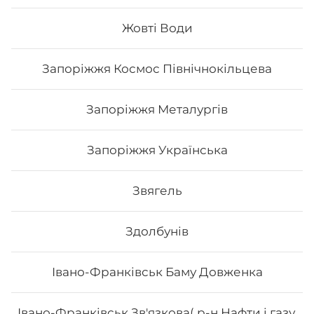
Жовті Води
33
₴
Хочу
Запоріжжя Космос Північнокільцева
Запоріжжя Металургів
Запоріжжя Українська
Звягель
Здолбунів
Івано-Франківськ Баму Довженка
Вода мінеральна
Івано-Франківськ Зв'язкова( р-н Нафти і газу,