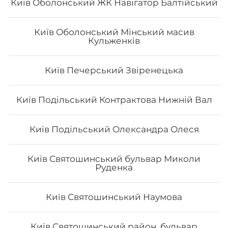
Київ Оболонський ЖК Навігатор Балтійський
Київ Оболонський Мінський масив
Кульженків
Вода негазована та сильногазована
Київ Печерський Звіренецька
0.5 л
Київ Подільський Контрактова Нижній Вал
Київ Подільський Олександра Олеся
25
₴
Хочу
Київ Святошинський бульвар Миколи
Руденка
Київ Святошинський Наумова
Київ Святошинський район, бульвар