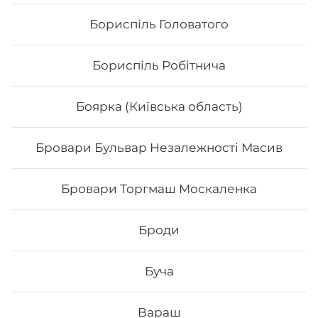
Бориспіль Головатого
Бориспіль Робітнича
Боярка (Київська область)
Бровари Бульвар Незалежності Масив
Холодний чай «Fuze tea”
Бровари Торгмаш Москаленка
Холодний чай “Fuze tea” 0.5 л.
Броди
Буча
40
₴
Хочу
Вараш