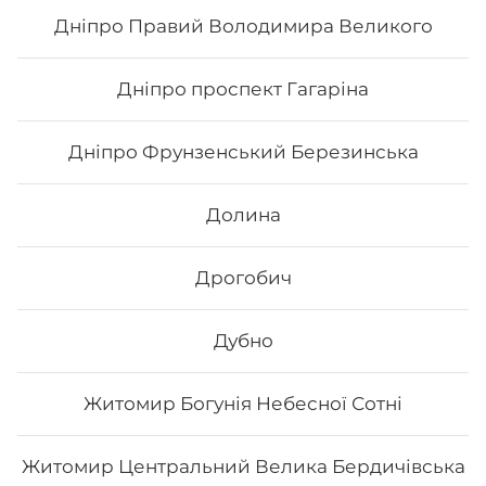
Дніпро Правий Володимира Великого
33
₴
Хочу
Дніпро проспект Гагаріна
Дніпро Фрунзенський Березинська
Долина
Дрогобич
Дубно
Житомир Богунія Небесної Сотні
Напій Fanta
Житомир Центральний Велика Бердичівська
0,33 л