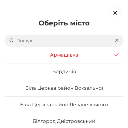
Оберіть місто
Доставка суші в
Запоріжжі:
вул. Українська
Армашівка
обирайте страви, які вам подобаються про все інше ми
подбаємо
Бердичів
Біла Церква район Вокзальної
Акція тижня
Сети
Роли від шефа
Біла Церква район Леваневського
Напої
Білгород Дністровський